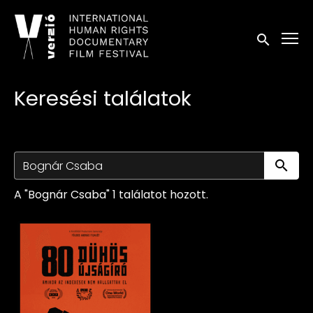
Kisegítő lehetőségek linkek
Keresés in
Keresési találatok
Ke
A "Bognár Csaba" 1 találatot hozott.