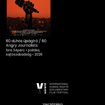
80 dühös újságíró / 80
Angry Journalists
1óra 34perc
•
politika,
sajtószabadság
•
2026
Verziótéka