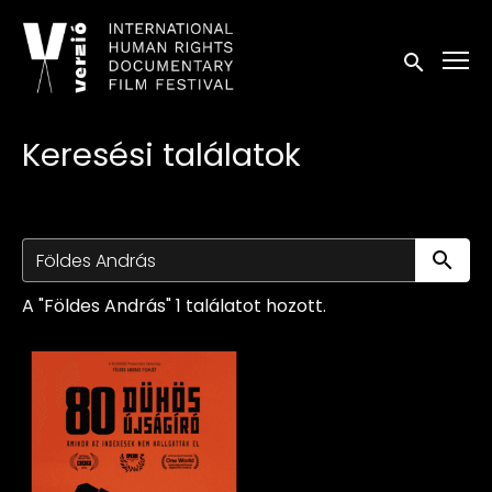
Kisegítő lehetőségek linkek
Keresés in
Keresési találatok
Ke
A "Földes András" 1 találatot hozott.