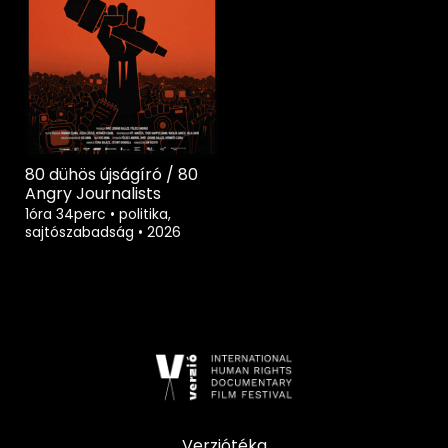
80 dühös újságíró / 80
Angry Journalists
1óra 34perc
•
politika,
sajtószabadság
•
2026
Verziótéka