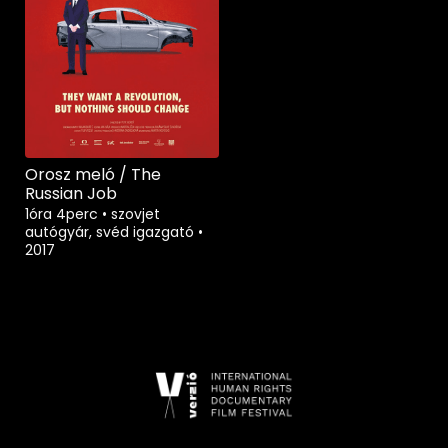
Orosz meló / The
Russian Job
1óra 4perc
•
szovjet
autógyár, svéd igazgató
•
2017