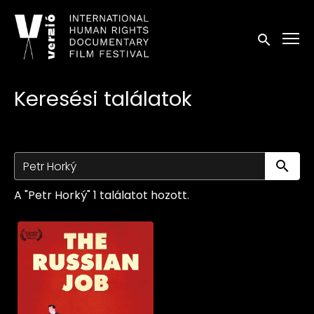
Kisegítő lehetőségek linkek
Keresés in
Keresési találatok
Ke
A "Petr Horký" 1 találatot hozott.