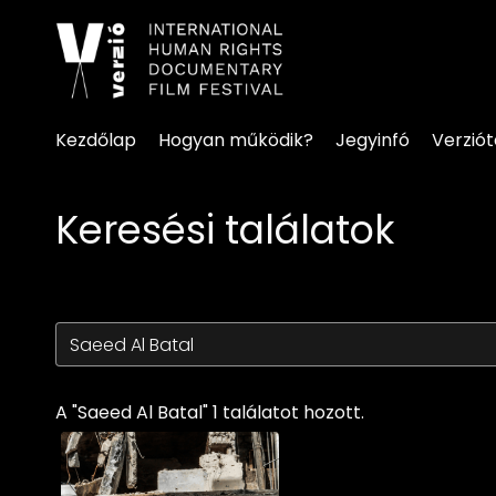
Kisegítő lehetőségek linke
Kezdőlap
Hogyan működik?
Jegyinfó
Verzió
Keresési találatok
A "Saeed Al Batal" 1 találatot hozott.