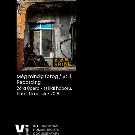
Még mindig forog / Still
Recording
2óra 8perc
•
szíriai háború,
fiatal filmesek
•
2018