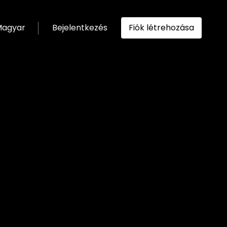
agyar
Bejelentkezés
Fiók létrehozása
ítása