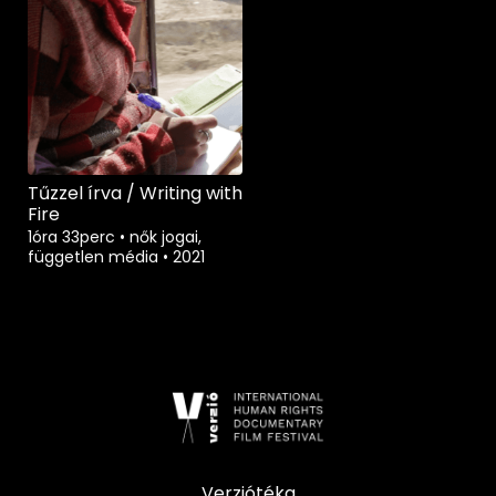
Tűzzel írva / Writing with
Fire
1óra 33perc
•
nők jogai,
független média
•
2021
Verziótéka