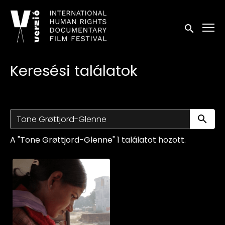
Kisegítő lehetőségek linkek
Keresés in
Keresési találatok
Ke
A "Tone Grøttjord-Glenne" 1 találatot hozott.