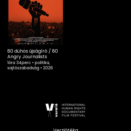
80 dühös újságíró / 80
Angry Journalists
1óra 34perc
•
politika,
sajtószabadság
•
2026
Verziótéka