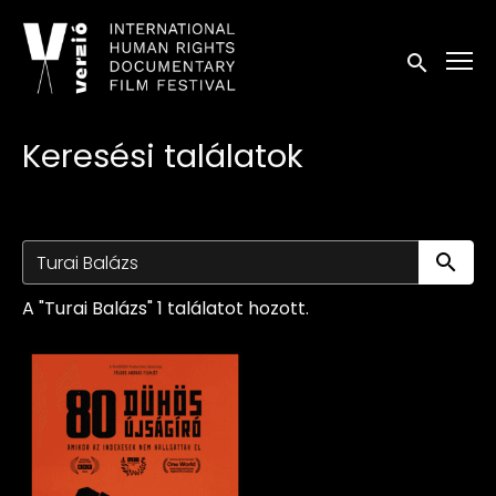
Kisegítő lehetőségek linkek
Keresés in
Keresési találatok
Ke
A "Turai Balázs" 1 találatot hozott.