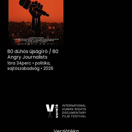
80 dühös újságíró / 80
Angry Journalists
1óra 34perc
•
politika,
sajtószabadság
•
2026
Verziótéka