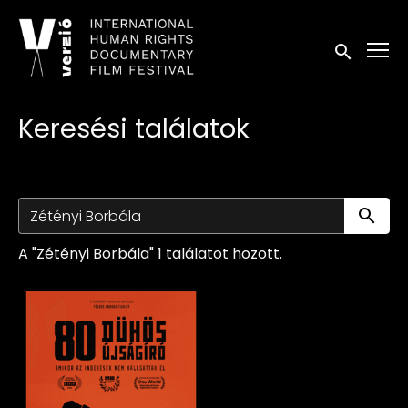
Kisegítő lehetőségek linkek
Keresés in
Keresési találatok
Ke
A "Zétényi Borbála" 1 találatot hozott.