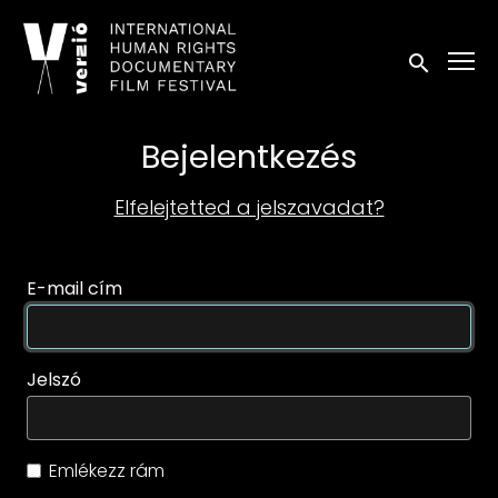
Kisegítő lehetőségek linkek
Keresés in
Bejelentkezés
Elfelejtetted a jelszavadat?
E-mail cím
Jelszó
Emlékezz rám