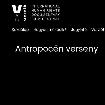
Kisegítő lehetőségek linke
Kezdőlap
Hogyan működik?
Jegyinfó
Verzió
Antropocén verseny