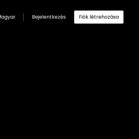
agyar
Bejelentkezés
Fiók létrehozása
ítása