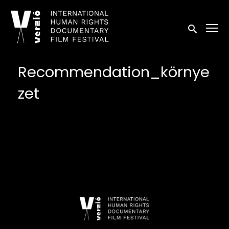
Kisegítő lehetőségek linkek
Keresés in
Recommendation_környe
zet