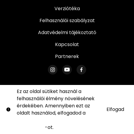
Verziótéka
Felhasználói szabályzat
Adatvédelmi tájékoztató
Kapcsolat
Partnerek
Ez az oldal sütiket használ a
felhasználói élmény növelésének
© Verzió. Minden jog fenntartva. Az oldal egyetlen
érdekében. Amennyiben ezt az
része sem reprodukálható írásos engedélyünk
Elfogad
oldalt használod, elfogadod a
sütik
nélkül.
használatára vonatkozó
Shift72
Powered by
feltételeket
-ot.