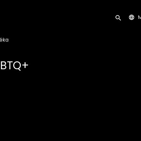
k
M
Keresés ind
téka
GBTQ+