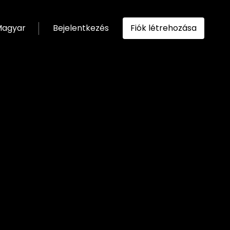
agyar
Bejelentkezés
Fiók létrehozása
ítása