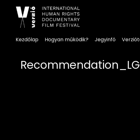
Kisegítő lehetőségek linke
Kezdőlap
Hogyan működik?
Jegyinfó
Verzió
Recommendation_L