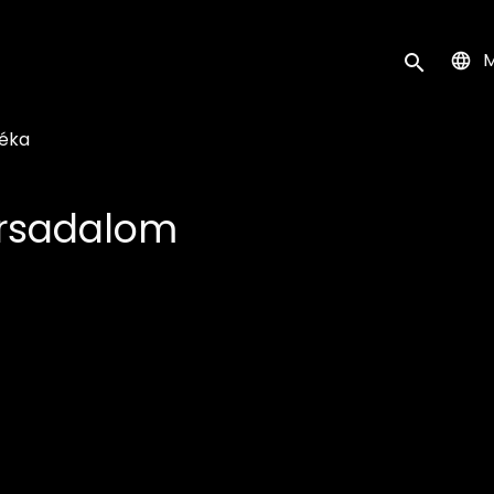
k
M
Keresés ind
téka
rsadalom