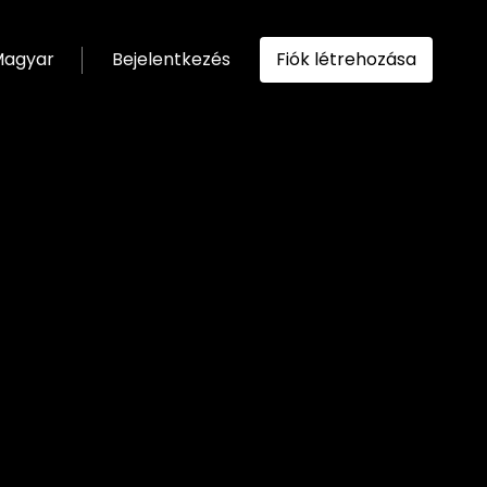
agyar
Bejelentkezés
Fiók létrehozása
ítása