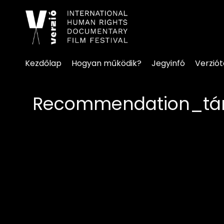
Kisegítő lehetőségek linke
Kezdőlap
Hogyan működik?
Jegyinfó
Verzió
Recommendation_tá