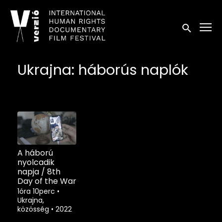
Kisegítő lehetőségek linkek
Keresés in
Ukrajna: háborús naplók
A háború
nyolcadik
napja / 8th
Day of the War
1óra 10perc
•
Ukrajna,
közösség
•
2022