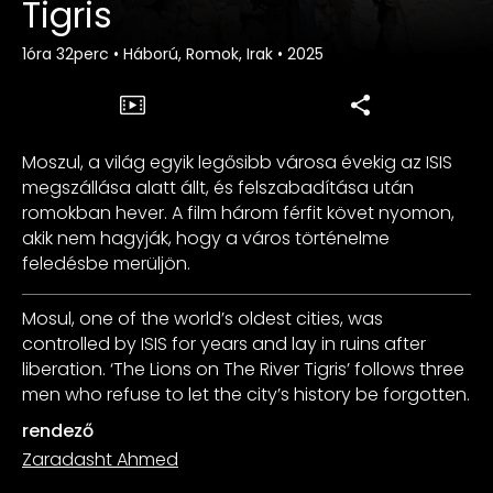
Tigris
1óra 32perc
•
Háború, Romok, Irak
•
2025
Moszul, a világ egyik legősibb városa évekig az ISIS
megszállása alatt állt, és felszabadítása után
romokban hever. A film három férfit követ nyomon,
akik nem hagyják, hogy a város történelme
feledésbe merüljön.
Mosul, one of the world’s oldest cities, was
controlled by ISIS for years and lay in ruins after
liberation. ‘The Lions on The River Tigris’ follows three
men who refuse to let the city’s history be forgotten.
rendező
Zaradasht Ahmed