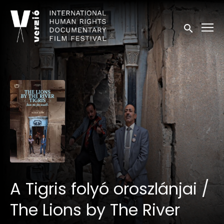
Kisegítő lehetőségek linkek
Keresés in
A Tigris folyó oroszlánjai /
The Lions by The River