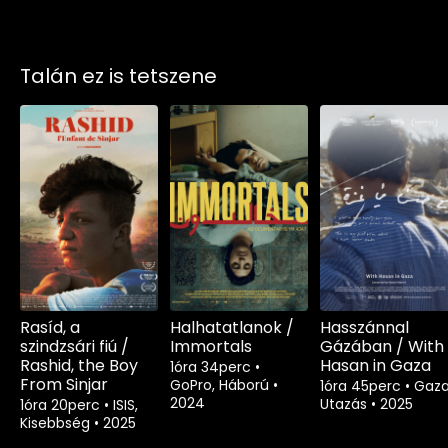
Talán ez is tetszene
Rasíd, a
Halhatatlanok /
Hasszánnal
szindzsári fiú /
Immortals
Gázában / With
Rashid, the Boy
Hasan in Gaza
1óra 34perc
•
From Sinjar
GoPro, Háború
•
1óra 45perc
•
Gaza
2024
Utazás
•
2025
1óra 20perc
•
ISIS,
Kisebbség
•
2025