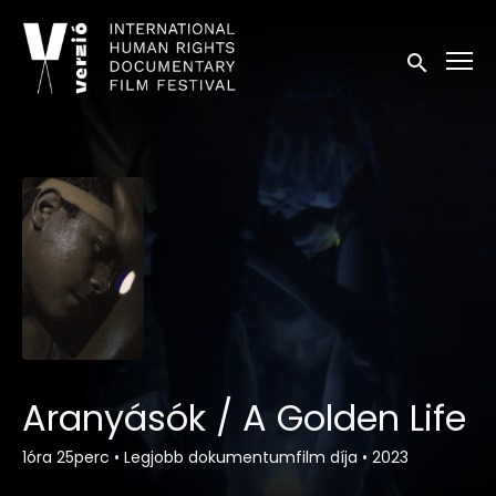
Kisegítő lehetőségek linkek
Keresés in
Aranyásók / A Golden Life
1óra 25perc
•
Legjobb dokumentumfilm díja
•
2023