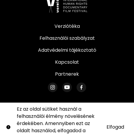
Verziótéka
Felhasználói szabályzat
Adatvédelmi tájékoztató
Kapcsolat
Partnerek
Ez az oldal sütiket használ a
felhasználói élmény növelésének
© Verzió. Minden jog fenntartva. Az oldal egyetlen
érdekében. Amennyiben ezt az
része sem reprodukálható írásos engedélyünk
Elfogad
oldalt használod, elfogadod a
sütik
nélkül.