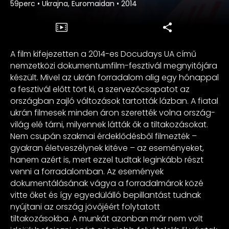
59perc
•
Ukrajna, Euromaidan
•
2014
A film kifejezetten a 2014-es Docudays UA című
nemzetközi dokumentumfilm-fesztivál megnyitójára
készült. Mivel az ukrán forradalom alig egy hónappal
a fesztivál előtt tört ki, a szervezőcsapatot az
országban zajló változások tartották lázban. A fiatal
ukrán filmesek minden áron szerették volna ország-
világ elé tárni, milyennek látták ők a tiltakozásokat.
Nem csupán szakmai érdeklődésből filmezték –
gyakran életveszélynek kitéve – az eseményeket,
hanem azért is, mert ezzel tudtak leginkább részt
venni a forradalomban. Az események
dokumentálásának vágya a forradalmárok közé
vitte őket és így egyedülálló bepillantást tudnak
nyújtani az ország jövőjéért folytatott
tiltakozásokba. A munkát azonban már nem volt