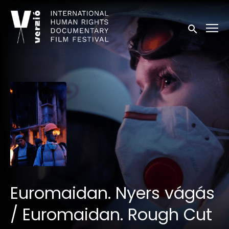
Kisegítő lehetőségek linkek
Keresés in
Euromaidan. Nyers vágás
/ Euromaidan. Rough Cut