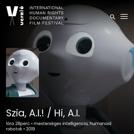
Kisegítő lehetőségek linkek
Keresés in
Szia, A.I.! / Hi, A.I.
1óra 28perc
•
mesterséges intelligencia, humanoid
robotok
•
2019