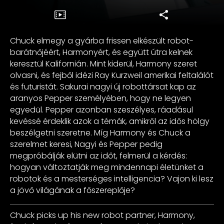
Chuck elmegy a gyárba frissen elkészült robot-
barátnőjéért, Harmonyért, és együtt útra kelnek
keresztül Kalifornián. Mint kiderül, Harmony szeret
olvasni, és fejből idézi Ray Kurzweil amerikai feltalálót
és futuristát. Sakurai nagyi új robottársat kap az
aranyos Pepper személyében, hogy ne legyen
egyedül. Pepper azonban szeszélyes, ráadásul
kevéssé érdeklik azok a témák, amikről az idős hölgy
beszélgetni szeretne. Míg Harmony és Chuck a
szerelmet keresi, Nagyi és Pepper pedig
megpróbálják elütni az időt, felmerül a kérdés:
hogyan változtatják meg mindennapi életünket a
robotok és a mesterséges intelligencia? Vajon ki lesz
a jövő világának a főszereplője?
Chuck picks up his new robot partner, Harmony,