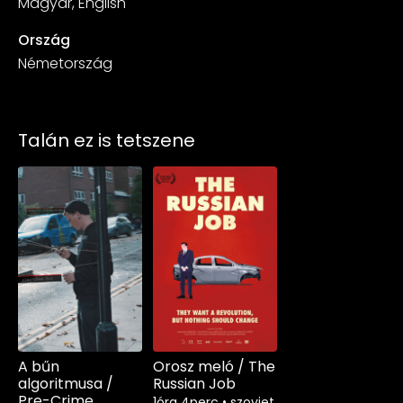
Magyar, English
Ország
Németország
Talán ez is tetszene
A bűn
Orosz meló / The
algoritmusa /
Russian Job
Pre-Crime
1óra 4perc
•
szovjet