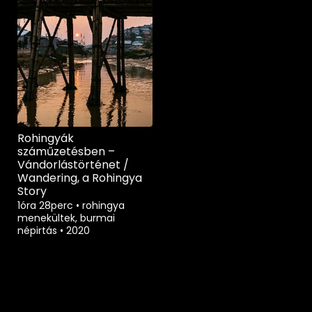
Rohingyák
száműzetésben –
Vándorlástörténet /
Wandering, a Rohingya
Story
1óra 28perc
•
rohingya
menekültek, burmai
népirtás
•
2020