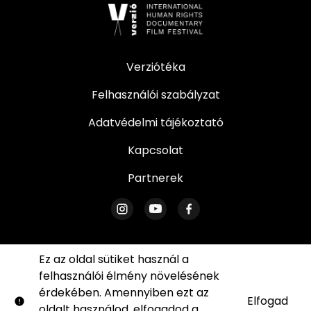
Verziótéka
Felhasználói szabályzat
Adatvédelmi tájékoztató
Kapcsolat
Partnerek
Ez az oldal sütiket használ a
felhasználói élmény növelésének
© Verzió. Minden jog fenntartva. Az oldal egyetlen
érdekében. Amennyiben ezt az
része sem reprodukálható írásos engedélyünk
Elfogad
oldalt használod, elfogadod a
sütik