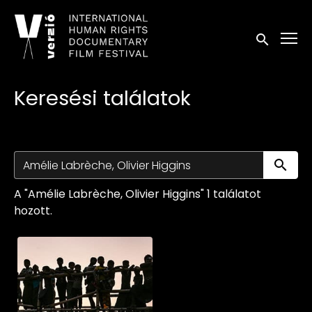
Kisegítő lehetőségek linkek
Keresés in
Keresési találatok
Ke
A "Amélie Labrèche, Olivier Higgins" 1 találatot
hozott.