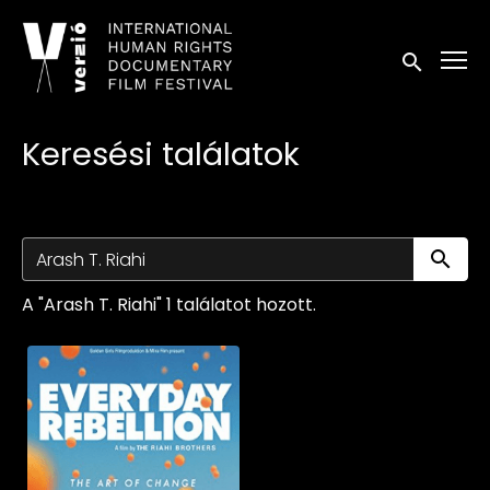
Kisegítő lehetőségek linkek
Keresés in
Keresési találatok
Ke
A "Arash T. Riahi" 1 találatot hozott.