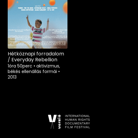
Hétköznapi forradalom
/ Everyday Rebellion
1óra 50perc
•
aktivizmus,
békés ellenállás formái
•
2013