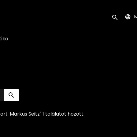
k
M
Keresés ind
téka
Keresés indítása
rt, Markus Seitz" 1 találatot hozott.