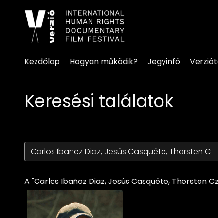
Kisegítő lehetőségek linke
Kezdőlap
Hogyan működik?
Jegyinfó
Verzió
Keresési találatok
A "Carlos Ibañez Diaz, Jesús Casquéte, Thorsten Cza