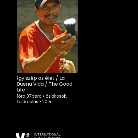
Így szép az élet / La
Buena Vida / The Good
Life
1óra 37perc
•
őslakosok,
földrablás
•
2015