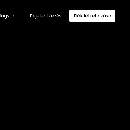
agyar
Bejelentkezés
Fiók létrehozása
ítása