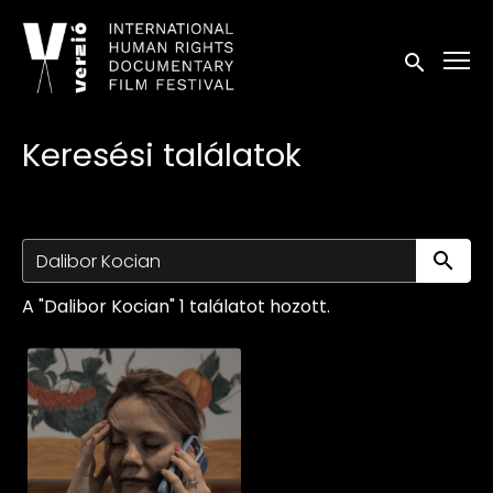
Kisegítő lehetőségek linkek
Keresés in
Keresési találatok
Ke
A "Dalibor Kocian" 1 találatot hozott.