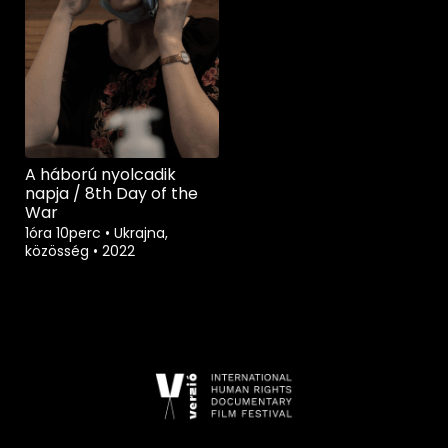
A háború nyolcadik
napja / 8th Day of the
War
1óra 10perc
•
Ukrajna,
közösség
•
2022