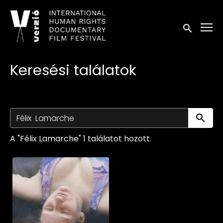
Kisegítő lehetőségek linkek
Keresés in
Keresési találatok
Ke
A "Félix Lamarche" 1 találatot hozott.