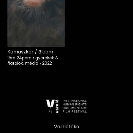
Kamaszkor / Bloom
1óra 24perc
•
gyerekek &
fiatalok, média
•
2022
Verziótéka