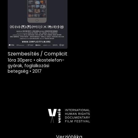
Szembesítés / Complicit
1óra 30perc
•
okostelefon-
gyárak, foglalkozási
betegség
•
2017
Verziótéka