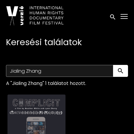
Kisegítő lehetőségek linkek
Keresés in
Keresési találatok
Ke
A "Jialing Zhang" 1 találatot hozott.