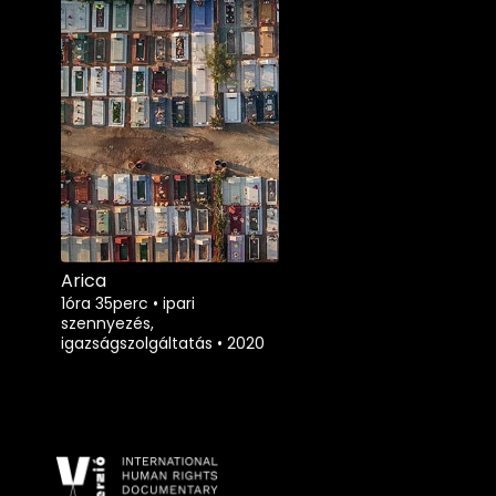
Arica
1óra 35perc
•
ipari
szennyezés,
igazságszolgáltatás
•
2020