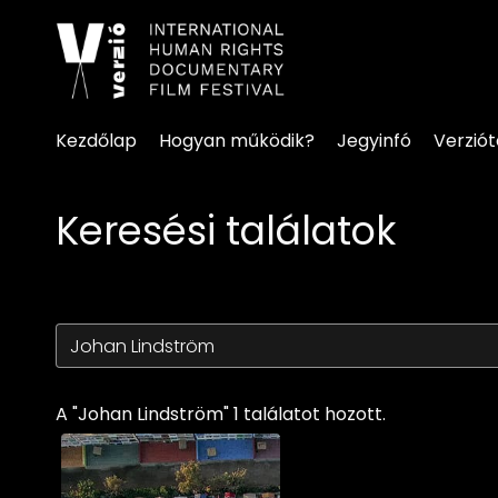
Kisegítő lehetőségek linke
Kezdőlap
Hogyan működik?
Jegyinfó
Verzió
Keresési találatok
A "Johan Lindström" 1 találatot hozott.