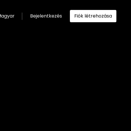
agyar
Bejelentkezés
Fiók létrehozása
ítása