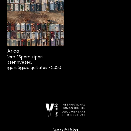
Arica
1óra 35perc
•
ipari
szennyezés,
igazságszolgáltatás
•
2020
Verziótéka