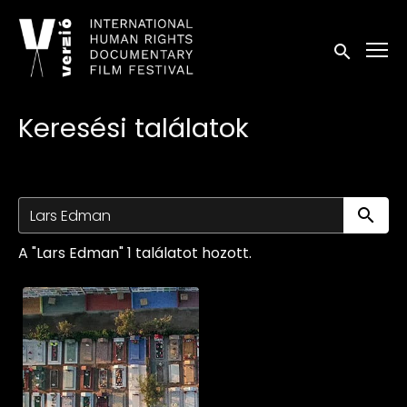
Kisegítő lehetőségek linkek
Keresés in
Keresési találatok
Ke
A "Lars Edman" 1 találatot hozott.