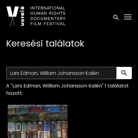
Kisegítő lehetőségek linkek
Keresés in
Keresési találatok
Ke
A "Lars Edman, William Johansson Kalén" 1 találatot
hozott.