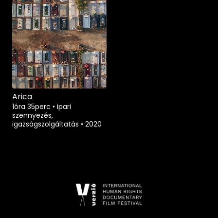
Arica
1óra 35perc
•
ipari
szennyezés,
igazságszolgáltatás
•
2020