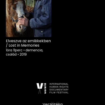
Elveszve az emlékekben
/ Lost in Memories
1óra 11perc
•
demencia,
család
•
2019
Verziótéka