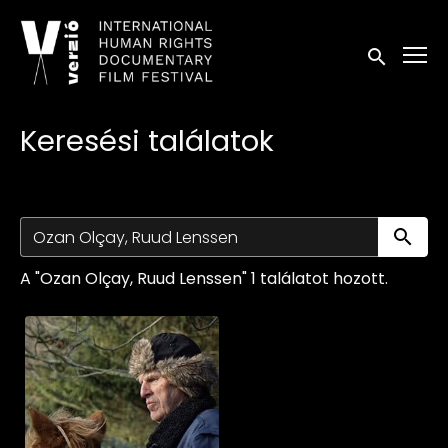
Kisegítő lehetőségek linkek
Keresés in
Keresési találatok
Ke
A "Ozan Olçay, Ruud Lenssen" 1 találatot hozott.