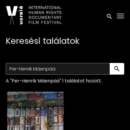
Kisegítő lehetőségek linkek
Keresés in
Keresési találatok
Ke
A "Per-Henrik Mäenpää" 1 találatot hozott.