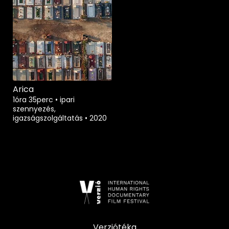
Arica
1óra 35perc
•
ipari
szennyezés,
igazságszolgáltatás
•
2020
Verziótéka