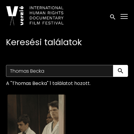
Kisegítő lehetőségek linkek
Keresés in
Keresési találatok
Ke
A "Thomas Becka" 1 találatot hozott.