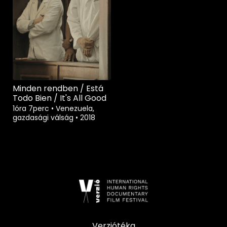
Minden rendben / Está
Todo Bien / It's All Good
1óra 7perc
•
Venezuela,
gazdasági válság
•
2018
Verziótéka