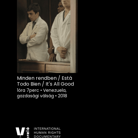
Minden rendben / Está
Todo Bien / It's All Good
1óra 7perc
•
Venezuela,
gazdasági válság
•
2018