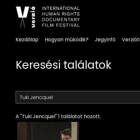
Kisegítő lehetőségek linke
Kezdőlap
Hogyan működik?
Jegyinfó
Verzió
Keresési találatok
A "Tuki Jencquel" 1 találatot hozott.