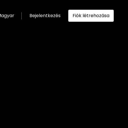
agyar
Bejelentkezés
Fiók létrehozása
ítása