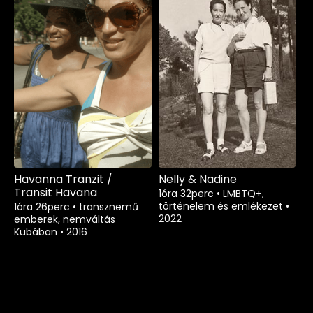
Havanna Tranzit /
Nelly & Nadine
Transit Havana
1óra 32perc
•
LMBTQ+,
történelem és emlékezet
•
1óra 26perc
•
transznemű
2022
emberek, nemváltás
Kubában
•
2016