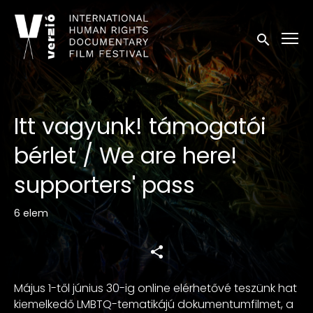
Kisegítő lehetőségek linkek
Keresés in
Itt vagyunk! támogatói
bérlet / We are here!
supporters' pass
6 elem
Május 1-től június 30-ig online elérhetővé teszünk hat
kiemelkedő LMBTQ-tematikájú dokumentumfilmet, a