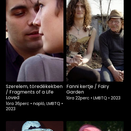
Szerelem, töredékekben
Fanni kertje / Fairy
/ Fragments of a Life
Garden
Loved
1óra 22perc
•
LMBTQ
•
2023
1óra 36perc
•
napló, LMBTQ
•
2023