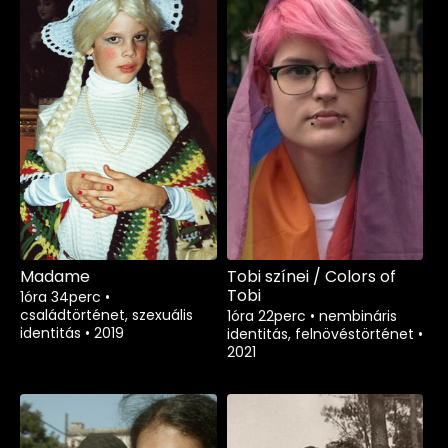
Madame
Tobi színei / Colors of
Tobi
1óra 34perc
•
családtörténet, szexuális
1óra 22perc
•
nembináris
identitás
•
2019
identitás, felnövéstörténet
•
2021