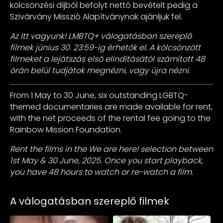
kölcsönzési díjból befolyt nettó bevételt pedig a
Szivárvány Misszió Alapítványnak ajánljuk fel.
Az Itt vagyunk! LMBTQ+ válogatásban szereplő
filmek június 30. 23:59-ig érhetők el. A kölcsönzött
filmeket a lejátszás első elindításától számított 48
órán belül tudjátok megnézni, vagy újra nézni.
From 1 May to 30 June, six outstanding LGBTQ-
themed documentaries are made available for rent,
with the net proceeds of the rental fee going to the
Rainbow Mission Foundation.
Rent the films in the We are here! selection between
1st May & 30 June, 2025. Once you start playback,
you have 48 hours to watch or re-watch a film.
A válogatásban szereplő filmek