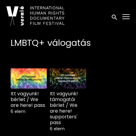
Kisegítő lehetőségek linkek
Keresés in
LMBTQ+ válogatás
Itt vagyunk!
Itt vagyunk!
bérlet / We
támogatói
are here! pass
bérlet / We
are here!
6 elem
supporters'
pass
6 elem