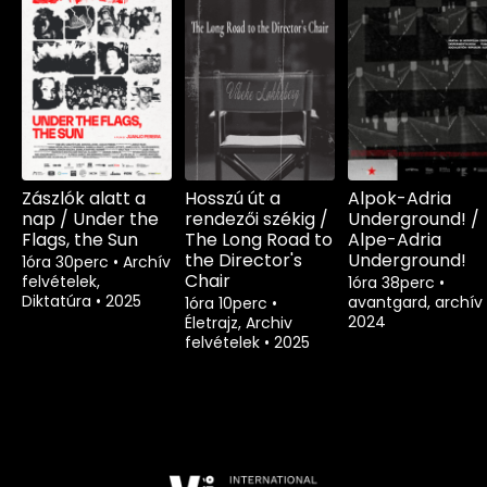
Zászlók alatt a
Hosszú út a
Alpok-Adria
nap / Under the
rendezői székig /
Underground! /
Flags, the Sun
The Long Road to
Alpe-Adria
the Director's
Underground!
1óra 30perc
•
Archív
Chair
felvételek,
1óra 38perc
•
Diktatúra
•
2025
avantgard, archív
1óra 10perc
•
2024
Életrajz, Archiv
felvételek
•
2025