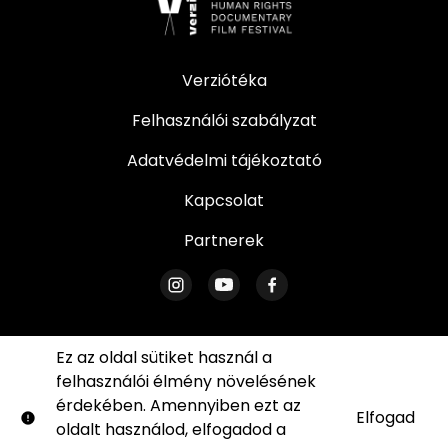
Verziótéka
Felhasználói szabályzat
Adatvédelmi tájékoztató
Kapcsolat
Partnerek
Ez az oldal sütiket használ a
felhasználói élmény növelésének
© Verzió. Minden jog fenntartva. Az oldal egyetlen
érdekében. Amennyiben ezt az
része sem reprodukálható írásos engedélyünk
Elfogad
oldalt használod, elfogadod a
sütik
nélkül.