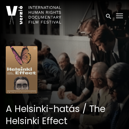
Kisegítő lehetőségek linkek
Keresés in
A Helsinki-hatás / The
Helsinki Effect