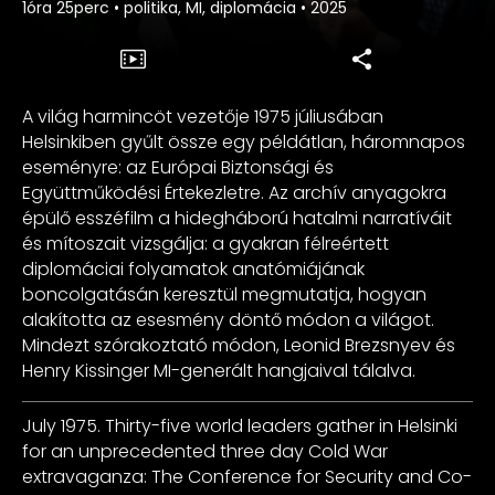
1óra 25perc
•
politika, MI, diplomácia
•
2025
A világ harmincöt vezetője 1975 júliusában
Helsinkiben gyűlt össze egy példátlan, háromnapos
eseményre: az Európai Biztonsági és
Együttműködési Értekezletre. Az archív anyagokra
épülő esszéfilm a hidegháború hatalmi narratíváit
és mítoszait vizsgálja: a gyakran félreértett
diplomáciai folyamatok anatómiájának
boncolgatásán keresztül megmutatja, hogyan
alakította az esesmény döntő módon a világot.
Mindezt szórakoztató módon, Leonid Brezsnyev és
Henry Kissinger MI-generált hangjaival tálalva.
July 1975. Thirty-five world leaders gather in Helsinki
for an unprecedented three day Cold War
extravaganza: The Conference for Security and Co-