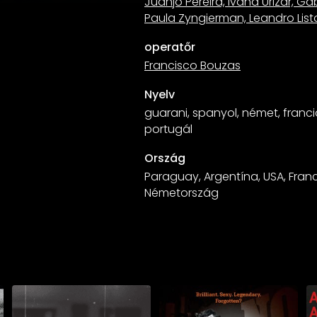
Juanjo Pereira, Ivana Urizar, Ga
Paula Zyngierman, Leandro Listo
operatőr
Francisco Bouzas
Nyelv
guarani, spanyol, német, franci
portugál
Ország
Paraguay, Argentína, USA, Fran
Németország