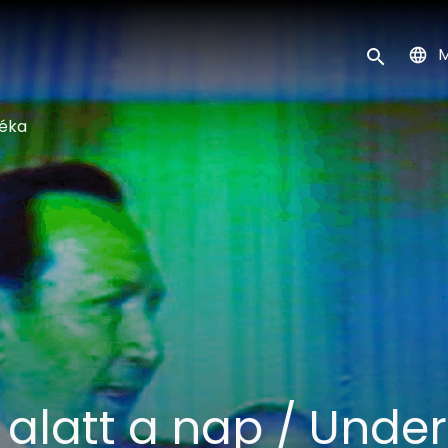
k
M
Keresés ind
téka
 alatt a nap / Under