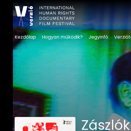
Kisegítő lehetőségek linke
Kezdőlap
Hogyan működik?
Jegyinfó
Verzió
Zászlók