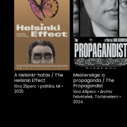
A Helsinki-hatás / The
Mestersége: a
Helsinki Effect
propaganda / The
Propagandist
1óra 25perc
•
politika, MI
•
2025
1óra 48perc
•
Archiv
felvételek, Történelem
•
2024