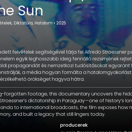
the Sun
ételek, Diktatúra, Hatalom
•
2025
eledett felvételek segítségével tárja fel Alfredo Stroessner
énelem egyik leghosszabb ideig fennálló rezsimjének rejtet
öldi propagandát és nemzetközi tudósításokat egyaránt
strálják, a média hogyan formálta a hatalomgyakorlást é
 érzékelhető örökséget hagyva hátra.
g-forgotten footage, this documentary uncovers the hid
Stroessner’s dictatorship in Paraguay—one of history’s lo
anda to international broadcasts, the film exposes how
ry, and built a legacy that still lingers today.
producerek