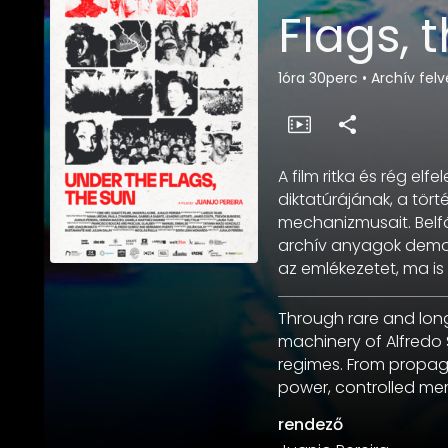
Flags, 
1óra 30perc
•
Archív felv
A film ritka és rég elf
diktatúrájának, a tört
mechanizmusait. Belf
archív anyagok demon
az emlékezetet, ma is
Through rare and lon
machinery of Alfredo 
regimes. From propag
power, controlled memo
rendező