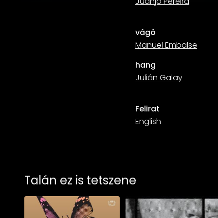
Juanjo Pereira
vágó
Manuel Embalse
hang
Julián Galay
Felirat
English
Talán ez is tetszene