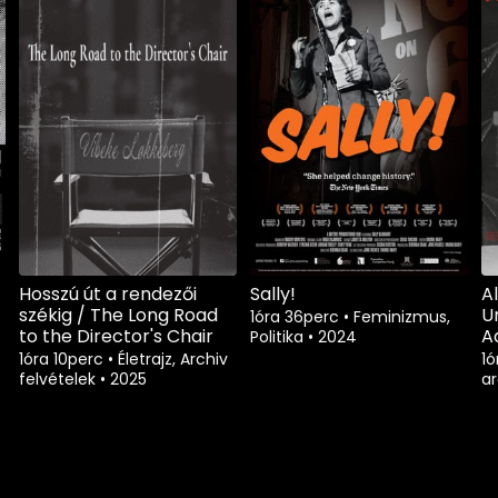
Hosszú út a rendezői
Sally!
A
székig / The Long Road
U
1óra 36perc
•
Feminizmus,
to the Director's Chair
A
Politika
•
2024
1óra 10perc
•
Életrajz, Archiv
1ó
felvételek
•
2025
a