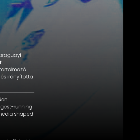
 paraguayi
t
 tartalmazó
s irányította
den
ngest-running
 media shaped