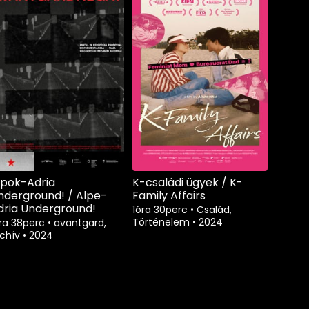
lpok-Adria
K-családi ügyek / K-
nderground! / Alpe-
Family Affairs
dria Underground!
1óra 30perc
•
Család,
Történelem
•
2024
ra 38perc
•
avantgard,
rchív
•
2024