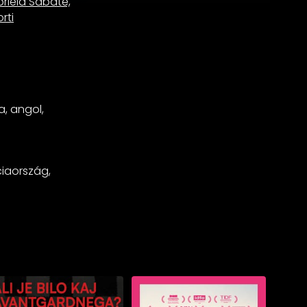
briela Sabaté,
rti
a, angol,
ciaország,