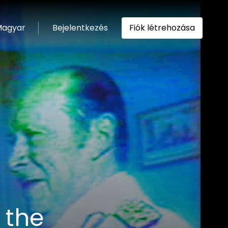
agyar
Bejelentkezés
Fiók létrehozása
ítása
 the