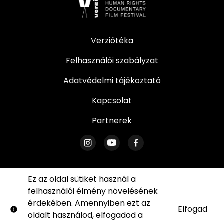
Verziótéka
Felhasználói szabályzat
Adatvédelmi tájékoztató
Kapcsolat
Partnerek
Ez az oldal sütiket használ a
felhasználói élmény növelésének
© Verzió. Minden jog fenntartva. Az oldal egyetlen
érdekében. Amennyiben ezt az
része sem reprodukálható írásos engedélyünk
Elfogad
oldalt használod, elfogadod a
sütik
nélkül.