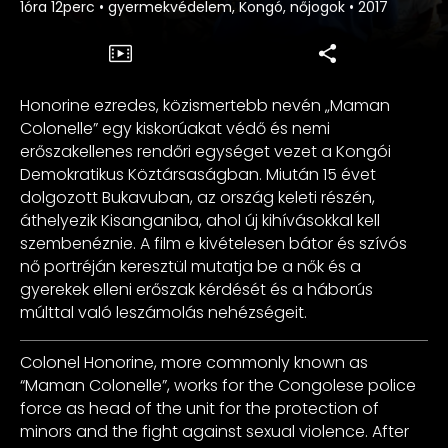
1óra 12perc
•
gyermekvédelem, Kongó, nőjogok
•
2017
Honorine ezredes, közismertebb nevén „Maman
Colonelle” egy kiskorúakat védő és nemi
erőszakellenes rendőri egységet vezet a Kongói
Demokratikus Köztársaságban. Miután 15 évet
dolgozott Bukavuban, az ország keleti részén,
áthelyezik Kisanganiba, ahol új kihívásokkal kell
szembenéznie. A film e kivételesen bátor és szívós
nő portréján keresztül mutatja be a nők és a
gyerekek elleni erőszak kérdését és a háborús
múlttal való leszámolás nehézségeit.
Colonel Honorine, more commonly known as
“Maman Colonelle”, works for the Congolese police
force as head of the unit for the protection of
minors and the fight against sexual violence. After