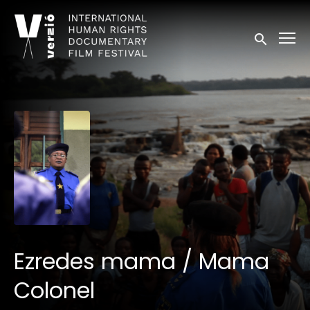
Kisegítő lehetőségek linkek
Keresés in
Ezredes mama / Mama
Colonel