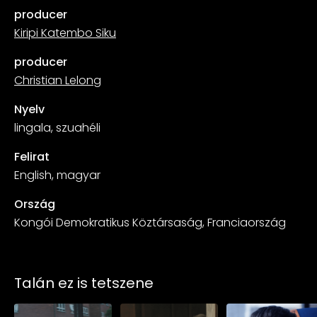
producer
Kiripi Katembo Siku
producer
Christian Lelong
Nyelv
lingala, szuahéli
Felirat
English, magyar
Ország
Kongói Demokratikus Köztársaság, Franciaország
Talán ez is tetszene