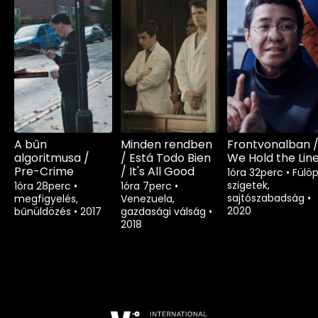
A bűn
Minden rendben
Frontvonalban 
algoritmusa /
/ Está Todo Bien
We Hold the Lin
Pre-Crime
/ It's All Good
1óra 32perc
•
Fülö
szigetek,
1óra 28perc
•
1óra 7perc
•
sajtószabadság
•
megfigyelés,
Venezuela,
2020
bűnüldözés
•
2017
gazdasági válság
•
2018