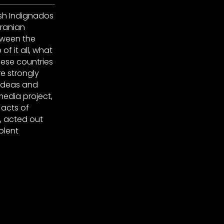
sh Indignados
Iranian
tween the
of it all, what
hese countries
re strongly
 ideas and
media project,
 acts of
t, acted out
olent