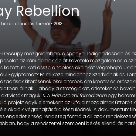
y Rebellion
 békés ellenállás formái
•
2013
rk-i Occupy mozgalomban, a spanyol Indignadosban és a
csolat az iráni demokráciát követelő mozgalom és a szír
s között, mi köti össze a topless akciókat végrehajtó ukrá
ldául Egyiptomot? És mi köze mindehhez Szerbiának és Tö
 lázadások kitörésének okai eltérőek, ám kreatív és erősz
solatban állnak – ahogy a stratégiákat, ötleteket és bevá
ktivisták maguk is. A
Hétköznapi forradalom
egy háromr
jló projekt egyik elemeként az újfaja mozgalmak úttörőit k
le akcióik végrehajtására készülődnek. A dokumentumfilmb
s engedetlenség rengeteg formája áll azok rendelkezésér
 abban, hogy a rendszerrel szembeni békés ellenállás hat