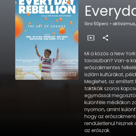
Everyda
1óra 50perc
•
aktivizmus,
Mi a közös a New Yo
tavaszban? Van-e kap
erőszakmentes felkelé
iszlám kultúrákat, pé
Meglehet, az említett
taktikáik szoros kapc
egymással megosztó a
különféle médiákon za
nyomon, amint különfé
hogy az erőszakmente
rendületlenül hisznek
az erőszak.