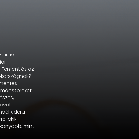
z arab
iai
n Fement és az
rökországnak?
akmentes
lt módszereket
észes,
öveti
ől kiderül,
e, akik
ékonyabb, mint