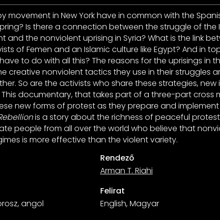
y movement in New York have in common with the Spani
Spring? Is there a connection between the struggle of the 
nd the nonviolent uprising in Syria? What is the link be
ists of Femen and an Islamic culture like Egypt? And in top 
ave to do with all this? The reasons for the uprisings in t
e creative nonviolent tactics they use in their struggles a
er. So are the activists who share these strategies, new
This documentary, that takes part of a three-part cross 
hese new forms of protest as they prepare and implement
Rebellion
is a story about the richness of peaceful protes
te people from all over the world who believe that nonvi
imes is more effective than the violent variety.
Rendező
Arman T. Riahi
Felirat
 orosz, angol
English, Magyar