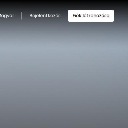
agyar
Bejelentkezés
Fiók létrehozása
ítása