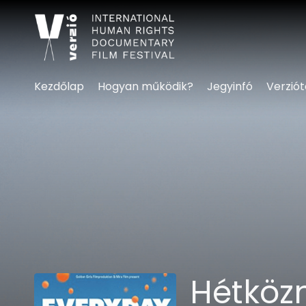
Kisegítő lehetőségek linke
Kezdőlap
Hogyan működik?
Jegyinfó
Verzió
Hétköz