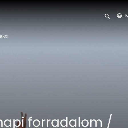
k
M
Keresés ind
téka
napi forradalom /