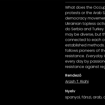
What does the Occup
protests or the Arab 
democracy movement a
Ukrainian topless activ
do Serbia and Turkey h
may be diverse, but th
connected to each oth
established methods. 
follows pioneers of t
resistance.
Everyday 
every day by passiona
resistance against reg
Rendező
Arash T. Riahi
Nyelv
spanyol, fárszi, arab,