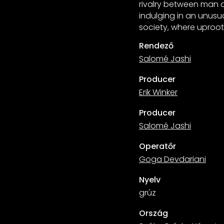
rivalry between man a
indulging in an unus
society, where uproot
Rendező
Salomé Jashi
Producer
Erik Winker
Producer
Salomé Jashi
Operatőr
Goga Devdariani
Nyelv
grúz
Ország