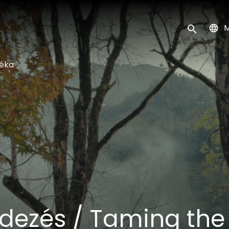
k
M
Keresés ind
téka
ndezés / Taming the