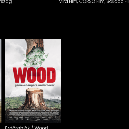
ország
Mira Film, CORSO Film, Sakdoc Fi
Erdőrablók / Wood