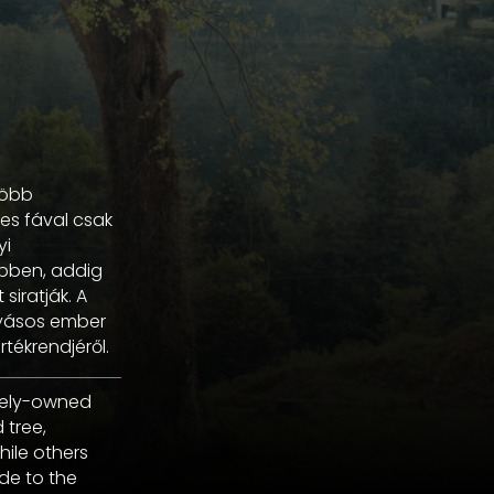
több
ves fával csak
yi
ebben, addig
siratják. A
lyásos ember
tékrendjéről.
ately-owned
 tree,
hile others
de to the