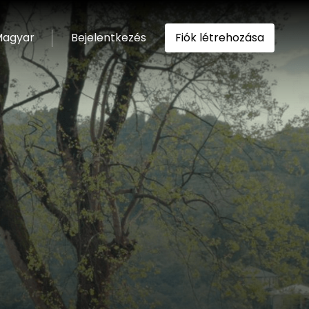
agyar
Bejelentkezés
Fiók létrehozása
ítása