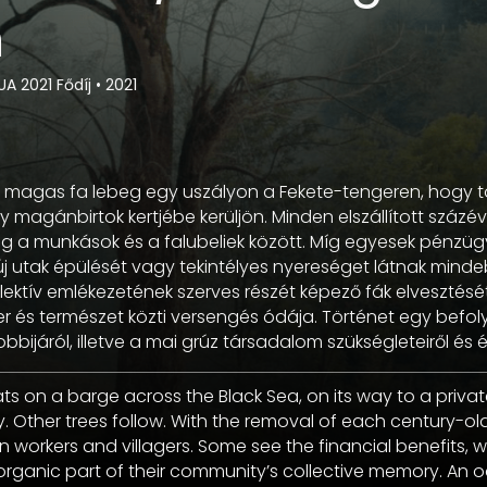
n
A 2021 Fődíj
•
2021
i magas fa lebeg egy uszályon a Fekete-tengeren, hogy 
y magánbirtok kertjébe kerüljön. Minden elszállított százé
g a munkások és a falubeliek között. Míg egyesek pénzüg
új utak épülését vagy tekintélyes nyereséget látnak mind
ektív emlékezetének szerves részét képező fák elvesztését 
r és természet közti versengés ódája. Történet egy befo
ijáról, illetve a mai grúz társadalom szükségleteiről és ér
ts on a barge across the Black Sea, on its way to a priv
 Other trees follow. With the removal of each century-old
 workers and villagers. Some see the financial benefits, w
organic part of their community’s collective memory. An o