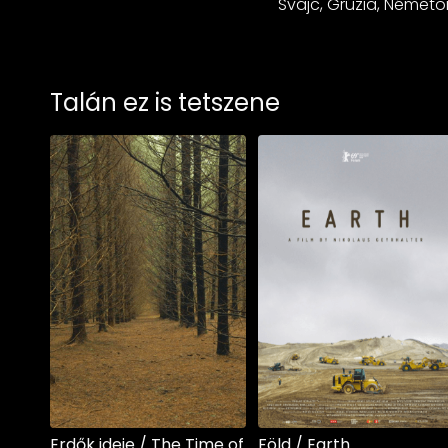
Svájc, Grúzia, Német
Talán ez is tetszene
Erdők ideje / The Time of
Föld / Earth