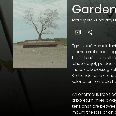
Garde
1óra 27perc
•
Docudays U
Egy tizenöt-emeletny
kilométerrel arrébb eg
tovább nő a feszültsé
lehetőséget, például 
mások a közösség koll
Kertrendezés az embe
különösen romboló hobb
An enormous tree floa
arboretum miles away.
tensions flare between
mourn the loss of an 