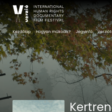
Kisegítő lehetőségek linke
Kezdőlap
Hogyan működik?
Jegyinfó
Verzió
Kertre