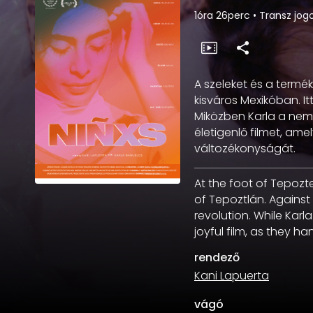
1óra 26perc
•
Transz jogo
A szeleket és a termé
kisváros Mexikóban. It
Miközben Karla a nemvá
életigenlő filmet, am
változékonyságát.
At the foot of Tepozte
of Tepoztlán. Against
revolution. While Karl
joyful film, as they h
rendező
Kani Lapuerta
vágó