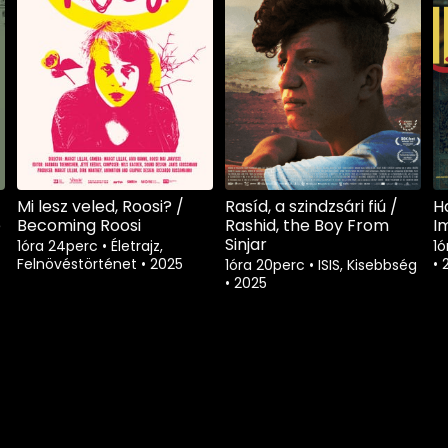
Mi lesz veled, Roosi? /
Rasíd, a szindzsári fiú /
H
e
Becoming Roosi
Rashid, the Boy From
I
Sinjar
1óra 24perc
•
Életrajz,
1
Felnövéstörténet
•
2025
•
1óra 20perc
•
ISIS, Kisebbség
•
2025