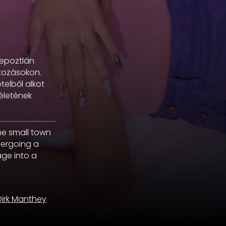
Tepoztlán
ltozásokon.
telből alkot
 életének
the small town
dergoing a
age into a
Dirk Manthey