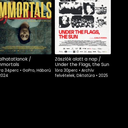
alhatatlanok /
Zászlók alatt a nap /
mmortals
Under the Flags, the Sun
óra 34perc
•
GoPro, Háború
1óra 30perc
•
Archív
2024
felvételek, Diktatúra
•
2025