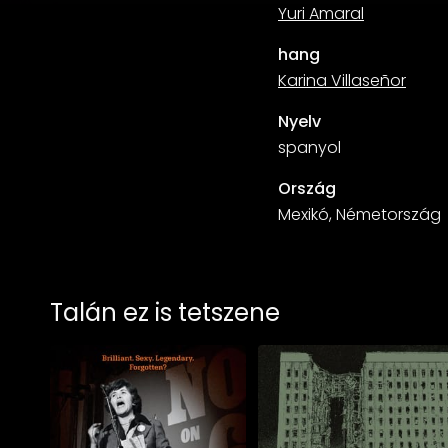
Yuri Amaral
hang
Karina Villaseñor
Nyelv
spanyol
Ország
Mexikó, Németország
Talán ez is tetszene