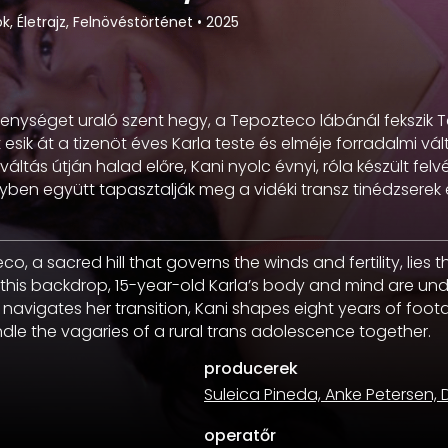
k, Életrajz, Felnövéstörténet
•
2025
kenységet uraló szent hegy, a Tepozteco lábánál fekszik 
t esik át a tizenöt éves Karla teste és elméje forradalmi vá
ltás útján halad előre, Kani nyolc évnyi, róla készült felvé
elyben együtt tapasztalják meg a vidéki transz tinédzserek
co, a sacred hill that governs the winds and fertility, lies 
 this backdrop, 15-year-old Karla’s body and mind are un
a navigates her transition, Kani shapes eight years of foot
andle the vagaries of a rural trans adolescence together.
producerek
Suleica Pineda, Anke Petersen, 
operatőr