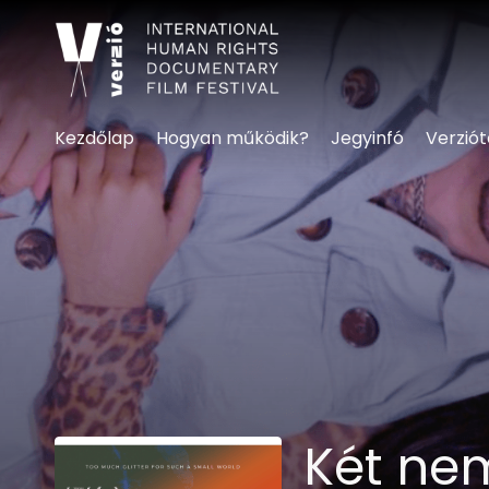
Kisegítő lehetőségek linke
Kezdőlap
Hogyan működik?
Jegyinfó
Verzió
Két nem