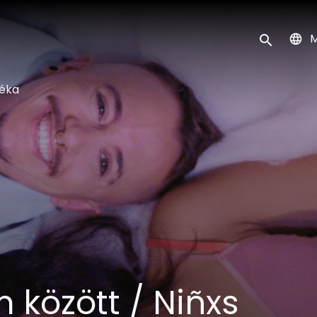
k
M
Keresés ind
téka
 között / Niñxs