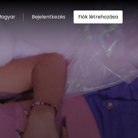
agyar
Bejelentkezés
Fiók létrehozása
ítása