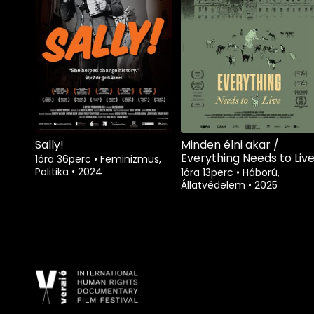
Sally!
Minden élni akar /
Everything Needs to Liv
1óra 36perc
•
Feminizmus,
Politika
•
2024
1óra 13perc
•
Háború,
Állatvédelem
•
2025