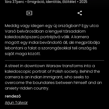
1óra 37perc
•
Emigráció, Identitás, Előítélet
•
2025
Meddig vagy idegen egy új országban? Egy utca
Varsó belvárosában a lengyel társadalom
kaleidoszkópszerű portréjává válik. A kamera
mögött egy indiai bevándorló áll, aki megpróbálja
lebontani a falat a szorongásokkal teli ország és
saját maga között.
A street in downtown Warsaw transforms into a
kaleidoscopic portrait of Polish society. Behind the
camera is an Indian immigrant, who seeks to
overcome the boundaries between himself and an
anxiety-ridden country.
rendező
Arjun Talwar