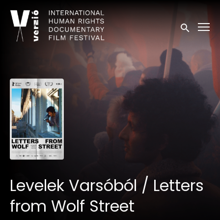
Kisegítő lehetőségek linkek
Keresés in
Levelek Varsóból / Letters
from Wolf Street