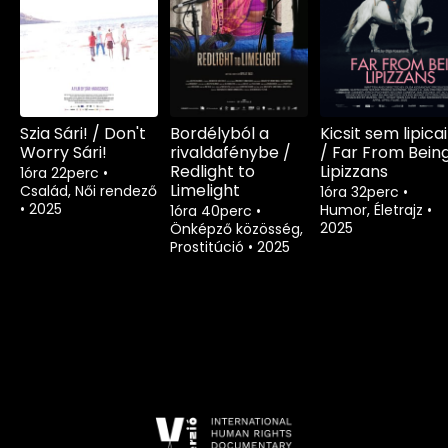
Szia Sári! / Don't
Bordélyból a
Kicsit sem lipicai
Worry Sári!
rivaldafénybe /
/ Far From Bein
Redlight to
Lipizzans
1óra 22perc
•
Limelight
Család, Női rendező
1óra 32perc
•
•
2025
Humor, Életrajz
•
1óra 40perc
•
2025
Önképző közösség,
Prostitúció
•
2025