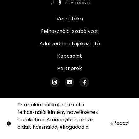
Verziótéka
Felhasználói szabályzat
Adatvédelmi tájékoztató
Kapcsolat
Partnerek
Ez az oldal sütiket használ a
felhasználói élmény növelésének
© Verzió. Minden jog fenntartva. Az oldal egyetlen
érdekében. Amennyiben ezt az
része sem reprodukálható írásos engedélyünk
Elfogad
oldalt használod, elfogadod a
sütik
nélkül.
használatára vonatkozó
Shift72