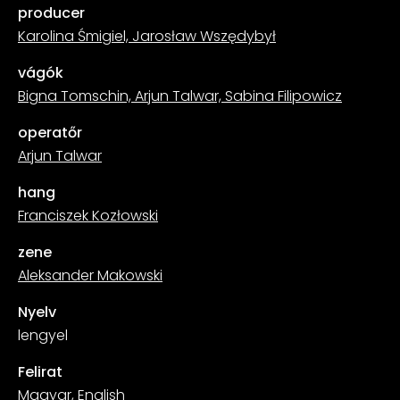
producer
Karolina Śmigiel, Jarosław Wszędybył
vágók
Bigna Tomschin, Arjun Talwar, Sabina Filipowicz
operatőr
Arjun Talwar
hang
Franciszek Kozłowski
zene
Aleksander Makowski
Nyelv
lengyel
Felirat
Magyar, English