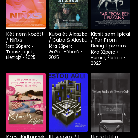
Két nem között
Kuba és Alaszka
Kicsit sem lipicai
/ Niñxs
/ Cuba & Alaska
/ Far From
Being Lipizzans
1óra 26perc
•
1óra 33perc
•
Transz jogok,
GoPro, Háború
•
1óra 32perc
•
Életrajz
•
2025
2025
Humor, Életrajz
•
2025
K-családi ügyek
Itt vagyok / I
Hosszú út a