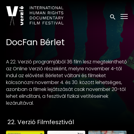
Kisegítő lehetőségek linkek
Keresés in
DocFan Bérlet
A 22. Verzió programjából 36 film lesz megtekinthető
az Online Verzió részeként, melyre november 4-től
indul az elővétel. Bérletet váltani és filmeket
kölcsönözni november 4. és 30. között lehetséges,
azonban a filmek lejátszását csak november 20-tól
lehet elindítani, a fesztivál fizikai vetítéseinek
lezárultával.
Gyűjtemények
22. Verzió Filmfesztivál