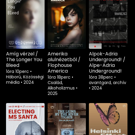
Amíg vérzel /
Amerika
Alpok-Adria
The Longer You
alulnézetből /
Underground! /
Bleed
Flophouse
Alpe-Adria
America
Underground!
1óra 10perc
•
Háború, Közösségi
1óra 18perc
•
1óra 38perc
•
média
•
2024
Család,
avantgard, archív
Alkoholizmus
•
•
2024
2025