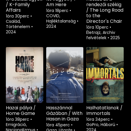
/ K-Family
Am Here
rendezői székig
Affairs
/ The Long Road
1óra 18perc
•
to the
COVID,
1óra 30perc
•
Director's Chair
Hajléktalanság
•
Család,
2024
Történelem
•
1óra 10perc
•
2024
Életrajz, Archiv
felvételek
•
2025
Hazai pálya /
Hasszánnal
Halhatatlanok /
Home Game
Gázában / With
Immortals
Hasan in Gaza
1óra 38perc
•
1óra 34perc
•
Emigráció,
GoPro, Háború
•
1óra 45perc
•
Nacionalizmus
•
2024
Gaza, Utazás
•