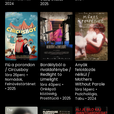
2024
2025
Fiú a porondon
Bordélyból a
Anyák
/ Circusboy
rivaldafénybe /
feloldozás
Redlight to
nélkül /
1óra 26perc
•
Limelight
Mothers
Nomádok,
Without Parole
Felnövéstörténet
1óra 40perc
•
•
2025
Önképző
1óra 14perc
•
közösség,
Pszichológia,
Prostitúció
•
2025
Tabu
•
2024