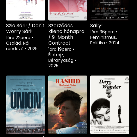
Szia Sári! / Don't
Szerződés
Sally!
Worry Sári!
kilenc hónapra
1óra 36perc
•
/ 9-Month
Feminizmus,
1óra 22perc
•
Contract
Politika
•
2024
Család, Női
rendező
•
2025
1óra 19perc
•
Életrajz,
Béranyaság
•
2025