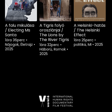
A falu mikulása
A Tigris folyó
A Helsinki-hatás
/ Electing Ms
oroszlánjai /
/ The Helsinki
Santa
The Lions by
Effect
The River Tigris
1óra 36perc
•
1óra 25perc
•
Nőjogok, Életrajz
•
politika, MI
•
2025
1óra 32perc
•
2025
Háború, Romok
•
2025