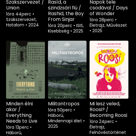
Szakszervezet /
Rasíd, a
Napok tele
Union
szindzsári fiú /
csodával / Days
Rashid, the Boy
of Wonder
1óra 44perc
•
From Sinjar
Szakszervezet,
1óra 28perc
•
Hatalom
•
2024
Életrajz, Művészet
1óra 20perc
•
ISIS,
•
2025
Kisebbség
•
2025
Minden élni
Militantropos
Mi lesz veled,
akar /
Roosi? /
1óra 50perc
•
Everything
Becoming Roosi
Háború,
Needs to Live
Mindennapi élet
•
1óra 24perc
•
2025
Életrajz,
1óra 13perc
•
Felnövéstörténet
Háború,