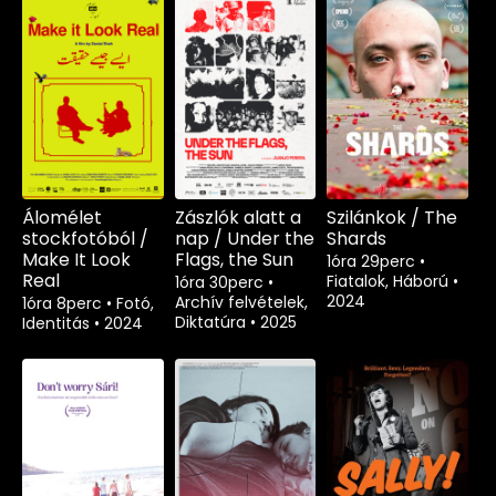
Álomélet
Zászlók alatt a
Szilánkok / The
stockfotóból /
nap / Under the
Shards
Make It Look
Flags, the Sun
1óra 29perc
•
Real
Fiatalok, Háború
•
1óra 30perc
•
2024
Archív felvételek,
1óra 8perc
•
Fotó,
Diktatúra
•
2025
Identitás
•
2024