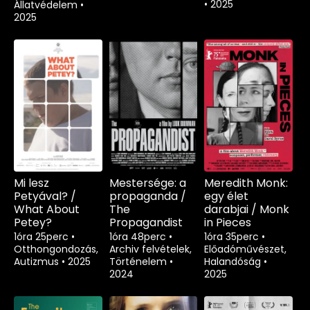
•
2025
Állatvédelem
•
2025
Mi lesz
Mestersége: a
Meredith Monk:
Petyával? /
propaganda /
egy élet
What About
The
darabjai / Monk
Petey?
Propagandist
in Pieces
1óra 25perc
•
1óra 48perc
•
1óra 35perc
•
Otthongondozás,
Archiv felvételek,
Előadóművészet,
Autizmus
•
2025
Történelem
•
Halandóság
•
2024
2025