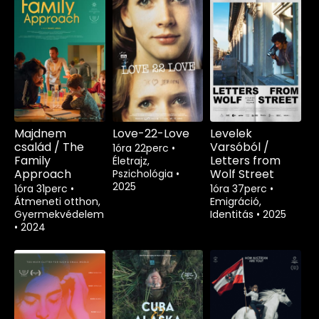
Majdnem
Love-22-Love
Levelek
család / The
Varsóból /
1óra 22perc
•
Family
Letters from
Életrajz,
Approach
Wolf Street
Pszichológia
•
2025
1óra 31perc
•
1óra 37perc
•
Átmeneti otthon,
Emigráció,
Gyermekvédelem
Identitás
•
2025
•
2024