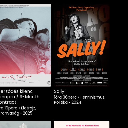
zerződés kilenc
Sally!
ónapra / 9-Month
1óra 36perc
•
Feminizmus,
ontract
Politika
•
2024
ra 19perc
•
Életrajz,
éranyaság
•
2025