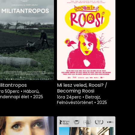
ilitantropos
Mi lesz veled, Roosi? /
Becoming Roosi
óra 50perc
•
Háború,
indennapi élet
•
2025
1óra 24perc
•
Életrajz,
Felnövéstörténet
•
2025