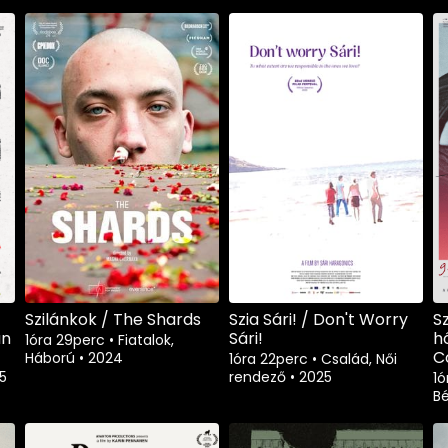
Szilánkok / The Shards
Szia Sári! / Don't Worry
S
un
Sári!
h
1óra 29perc
•
Fiatalok,
C
Háború
•
2024
1óra 22perc
•
Család, Női
5
rendező
•
2025
1ó
B