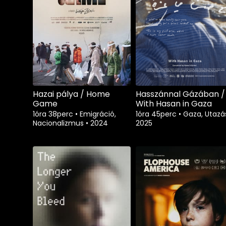
Hazai pálya / Home
Hasszánnal Gázában /
Game
With Hasan in Gaza
1óra 38perc
•
Emigráció,
1óra 45perc
•
Gaza, Utaz
Nacionalizmus
•
2024
2025