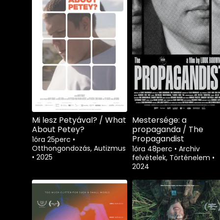
Mi lesz Petyával? / What
Mestersége: a
About Petey?
propaganda / The
Propagandist
1óra 25perc
•
Otthongondozás, Autizmus
1óra 48perc
•
Archiv
•
2025
felvételek, Történelem
•
2024