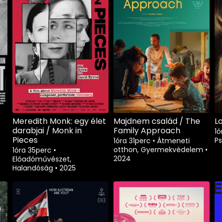
Meredith Monk: egy élet
Majdnem család / The
L
darabjai / Monk in
Family Approach
1
Pieces
Ps
1óra 31perc
•
Átmeneti
otthon, Gyermekvédelem
•
1óra 35perc
•
2024
Előadóművészet,
Halandóság
•
2025