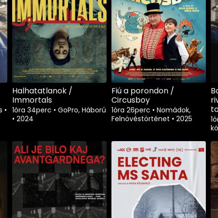
Halhatatlanok /
Fiú a porondon /
B
Immortals
Circusboy
r
t
ás
•
1óra 34perc
•
GoPro, Háború
1óra 26perc
•
Nomádok,
•
2024
Felnövéstörténet
•
2025
1
kö