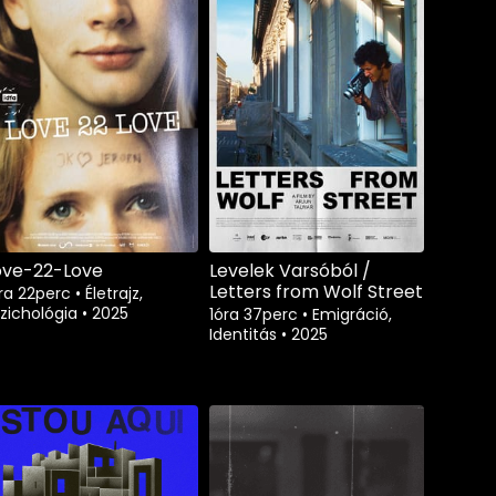
ove-22-Love
Levelek Varsóból /
Letters from Wolf Street
óra 22perc
•
Életrajz,
zichológia
•
2025
1óra 37perc
•
Emigráció,
Identitás
•
2025