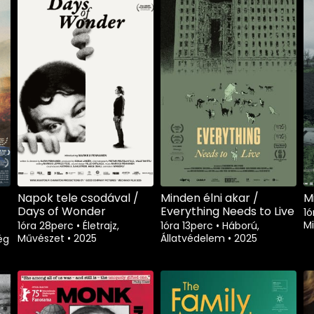
Napok tele csodával /
Minden élni akar /
M
Days of Wonder
Everything Needs to Live
1
M
1óra 28perc
•
Életrajz,
1óra 13perc
•
Háború,
Művészet
•
2025
Állatvédelem
•
2025
ég