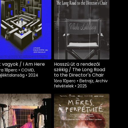
tt vagyok / I Am Here
Hosszú út a rendezői
székig / The Long Road
ra 18perc
•
COVID,
to the Director's Chair
jléktalanság
•
2024
1óra 10perc
•
Életrajz, Archiv
felvételek
•
2025