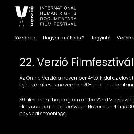
Kisegítő lehetőségek linke
Kezdőlap
Hogyan működik?
Jegyinfó
Verzió
22. Verzió Filmfesztivál
Az Online Verzióra november 4-től indul az elővét
lejátszását csak november 20-tól lehet elindítani, a
36 films from the program of the 22nd Verzió will
films can be rented between November 4 and 30, h
physical screenings.