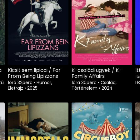
a
Kicsit sem lipicai / Far
K-családi ügyek / K-
I
From Being Lipizzans
Family Affairs
1ó
Ha
rú
1óra 32perc
•
Humor,
1óra 30perc
•
Család,
Életrajz
•
2025
Történelem
•
2024