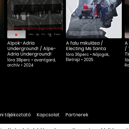
Alpok-Adria
A falu mikulása /
A 
Underground! / Alpe-
Electing Ms Santa
/
Adria Underground!
Ti
1óra 36perc
•
Nőjogok,
Életrajz
•
2025
1óra 38perc
•
avantgard,
1
archív
•
2024
R
i tájékoztató
Kapcsolat
Partnerek