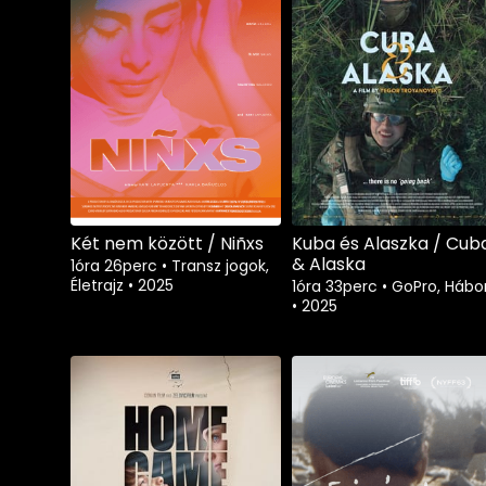
Két nem között / Niñxs
Kuba és Alaszka / Cub
& Alaska
1óra 26perc
•
Transz jogok,
Életrajz
•
2025
1óra 33perc
•
GoPro, Hábo
•
2025