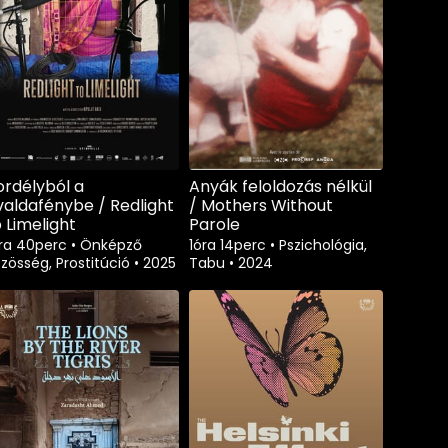
ordélyból a
Anyák feloldozás nélkül
ivaldafénybe / Redlight
/ Mothers Without
o Limelight
Parole
óra 40perc
•
Önképző
1óra 14perc
•
Pszichológia,
zösség, Prostitúció
•
2025
Tabu
•
2024