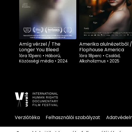
Amíg vérzel / The
Amerika alulnézetből /
Longer You Bleed
Flophouse America
1óra 10perc
•
Háború,
1óra 18perc
•
Család,
Közösségi média
•
2024
Alkoholizmus
•
2025
Verziótéka
Felhasználói szabályzat
Adatvédelm