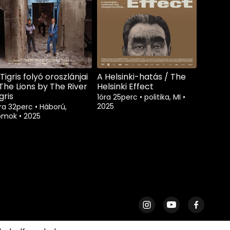
Tigris folyó oroszlánjai
A Helsinki-hatás / The
 The Lions by The River
Helsinki Effect
gris
1óra 25perc
•
politika, MI
•
2025
óra 32perc
•
Háború,
omok
•
2025