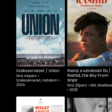
Szakszervezet / Union
Rasíd, a szindzsári fiú /
Rashid, the Boy From
1óra 44perc
•
Sinjar
Szakszervezet, Hatalom
•
2024
1óra 20perc
•
ISIS, Kisebbs
•
2025