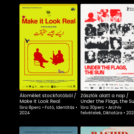
Álomélet stockfotóból /
Zászlók alatt a nap /
Make It Look Real
Under the Flags, the S
1óra 8perc
•
Fotó, Identitás
•
1óra 30perc
•
Archív
2024
felvételek, Diktatúra
•
202